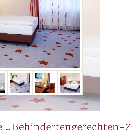
„
e
Behindertengerechten-